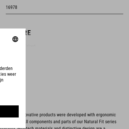
16978
COLORE
grey'n'blue'n'red
MATERIALE
tomaia: PU
suola: fibra di vetro
ms. These innovative products were developed with ergonomic
fort issues. All components and parts of our Natural Fit series
MISURA
tionality. Hightech materials and distinctive design are a