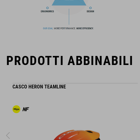
Il marchio CUBE comprende prodotti innovativi e di alta
qualità, sempre basati sui trend attuali. Grazie alla stretta
collaborazione dei progettisti nello sviluppo di accessori e
biciclette, i prodotti sono perfettamente compatibili tra loro e
creano la combinazione ottimale di design, tecnica e usabilità.
PRODOTTI ABBINABILI
CASCO HERON TEAMLINE