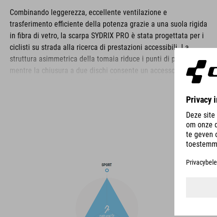
Combinando leggerezza, eccellente ventilazione e
trasferimento efficiente della potenza grazie a una suola rigida
in fibra di vetro, la scarpa SYDRIX PRO è stata progettata per i
ciclisti su strada alla ricerca di prestazioni accessibili. La
struttura asimmetrica della tomaia riduce i punti di pressione,
mentre la chiusura a due dischi consente un accesso rapido e
una calzata sicura. La soletta NF Ergonomics offre la migliore
ammortizzazione e distribuzione della pressione possibili,
mentre il comfort è ulteriormente migliorato dallo strato
perforato e dalle fessure di ventilazione nella suola. Anche la
punta e il tacco sono rinforzati per proteggere e bloccare
meglio il piede. Infine, un tacchetto sostituibile migliora la
durata e la sostenibilità per una maggiore durata del prodotto.
MARCA