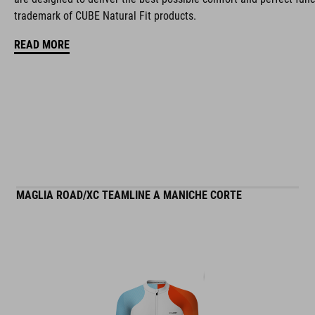
trademark of CUBE Natural Fit products.
dettagli catarifrangenti sul tacco
READ MORE
indice di rigidità: 9
MAGLIA ROAD/XC TEAMLINE A MANICHE CORTE