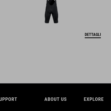
DOWNLOADS
CUBE_Reel-Knob-Disc-Set_Manual_V1-2505
( PDF 4.52 MB )
DETTAGLI
UPPORT
ABOUT US
EXPLORE