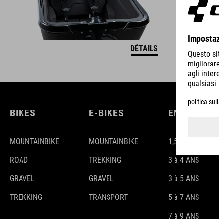
DÉTAILS
BIKES
E-BIKES
ENFANTS
MOUNTAINBIKE
MOUNTAINBIKE
1,5-3 ANS
ROAD
TREKKING
3 à 4 ANS
GRAVEL
GRAVEL
3 à 5 ANS
TREKKING
TRANSPORT
5 à 7 ANS
7 à 9 ANS