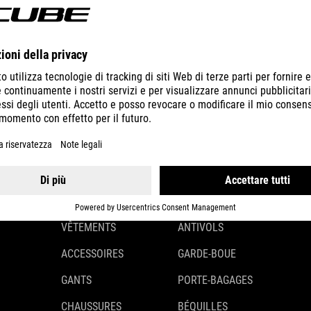
DÉTAILS
GEAR
EQUIPMENT
CASQUES
ÉCLAIRAGE
VÊTEMENTS
ANTIVOLS
ACCESSOIRES
GARDE-BOUE
GANTS
PORTE-BAGAGES
CHAUSSURES
BÉQUILLES