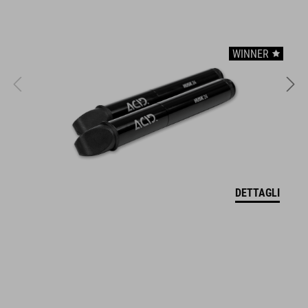
CARATTERISTICHE
WINNER
usable as hip bag
usable as handlebar bag
main compartment incl. pocket division
front compartment
reflective elements
DETTAGLI
fastening straps
CODICE ARTICOLO
93790