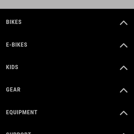
COLORE
BIKES
black
E-BIKES
MATERIALE
TPU
KIDS
GEAR
PESO
310 g
EQUIPMENT
VOLUME