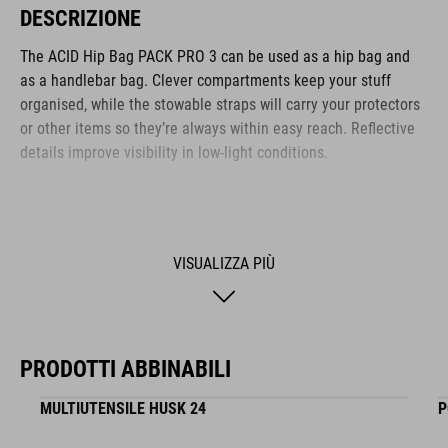
DESCRIZIONE
The ACID Hip Bag PACK PRO 3 can be used as a hip bag and
as a handlebar bag. Clever compartments keep your stuff
organised, while the stowable straps will carry your protectors
or other items so they’re always within easy reach. Reflective
details improve visibility in low-light conditions.
MARCA
VISUALIZZA PIÙ
La gamma del marchio ACID include accessori e componenti
per biciclette di alta gamma. Dettagli sofisticati, funzionalità
PRODOTTI ABBINABILI
elevata e innovazioni intelligenti sono i tratti distintivi dei
nostri prodotti. Questo brand si contraddistingue anche per il
MULTIUTENSILE HUSK 24
P
design sempre chiaro, minimalista, funzionale e unico.