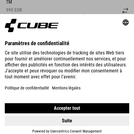
999
EUR
DÉTAILS
REACTION 240
PRO
999
EUR