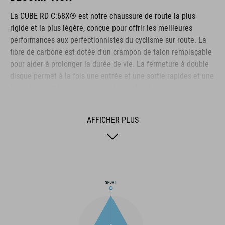
La CUBE RD C:68X® est notre chaussure de route la plus
rigide et la plus légère, conçue pour offrir les meilleures
performances aux perfectionnistes du cyclisme sur route. La
fibre de carbone est dotée d'un crampon de talon remplaçable
pour aider à prolonger la durée de vie. La fermeture à double
disque permet à la fois une entrée et une sortie rapides et une
fermeture extrêmement sécurisée, renforcée par une couche
d'enveloppement Dyneema® résistante pour une durabilité
même dans les conditions les plus difficiles. La zone des
AFFICHER PLUS
orteils et le talon sont tous deux renforcés pour une protection
supplémentaire, la tige est perforée pour assurer la ventilation
et une semelle intérieure NF Ergonomics assure le meilleur
amorti et la meilleure répartition de la pression possible pour
un pédalage optimal.
MARQUE