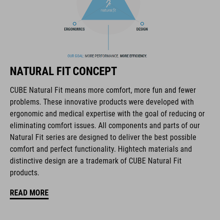
La marque CUBE est synonyme de produits innovants et de
haute qualité qui sont toujours orientés sur les tendances
actuelles. Les produits sont parfaitement ajustés les uns aux
NATURAL FIT CONCEPT
autres par la coopération étroite des designers dans le
développement des accessoires et des vélos et engendrent
CUBE Natural Fit means more comfort, more fun and fewer
ainsi la meilleure combinaison en matière de design, de
problems. These innovative products were developed with
technique et d’utilisabilité.
ergonomic and medical expertise with the goal of reducing or
eliminating comfort issues. All components and parts of our
Natural Fit series are designed to deliver the best possible
CARACTÉRISTIQUES
comfort and perfect functionality. Hightech materials and
distinctive design are a trademark of CUBE Natural Fit
semelle extérieure entièrement en carbone
products.
fermeture à disque
READ MORE
forme NF Ergonomics