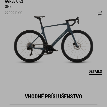
AGREE C:62
ONE
22999
DKK
DETAILS
VHODNÉ PRÍSLUŠENSTVO