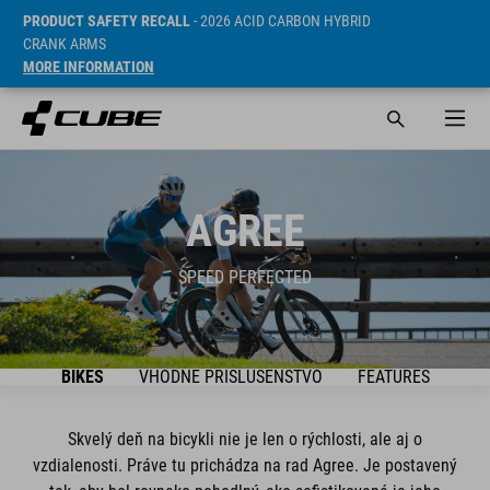
PRODUCT SAFETY RECALL
- 2026 ACID CARBON HYBRID
CRANK ARMS
MORE INFORMATION
AGREE
SPEED PERFECTED
BIKES
VHODNÉ PRÍSLUŠENSTVO
FEATURES
Skvelý deň na bicykli nie je len o rýchlosti, ale aj o
vzdialenosti. Práve tu prichádza na rad Agree. Je postavený