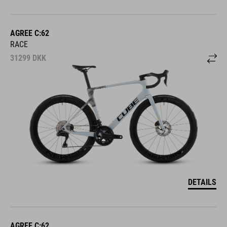
AGREE C:62
RACE
31299
DKK
DETAILS
AGREE C:62