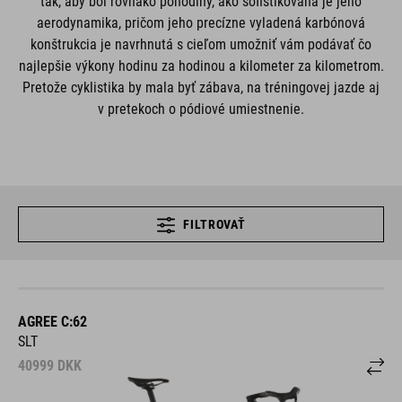
tak, aby bol rovnako pohodlný, ako sofistikovaná je jeho
aerodynamika, pričom jeho precízne vyladená karbónová
konštrukcia je navrhnutá s cieľom umožniť vám podávať čo
najlepšie výkony hodinu za hodinou a kilometer za kilometrom.
Pretože cyklistika by mala byť zábava, na tréningovej jazde aj
v pretekoch o pódiové umiestnenie.
FILTROVAŤ
AGREE C:62
SLT
40999
DKK