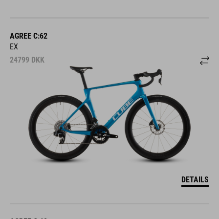
AGREE C:62
EX
24799
DKK
DETAILS