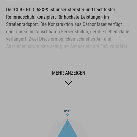
Der CUBE RD C:68X® ist unser steifster und leichtester
Rennradschuh, konzipiert für höchste Leistungen im
Straßenradsport. Die Konstruktion aus Carbonfaser verfügt
über einen austauschbaren Fersenstollen, der die Lebensdauer
verlängert. Zwei Discs ermöglichen schnelles An- und
Ausziehen sowie eine sehr gute Anpassung am Fuß, verstärkt
durch eine strapazierfähige Dyneema®-Ummantelung wird er
sehr strapazierfähig unter härtesten Bedingungen. Sowohl die
Zehenbox als auch die Fersenkappe sind verstärkt für
MEHR ANZEIGEN
zusätzlichen Schutz und optimierten Halt. Die perforierte
Oberfläche sorgt für Belüftung, während die NF Ergonomics-
Innensohle optimale Dämpfung und Druckverteilung für
effizientes Pedalieren bietet.
MARKE