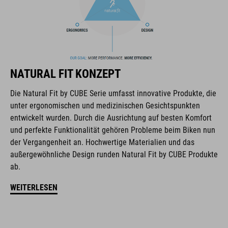
Die Marke CUBE steht für innovative und qualitativ
hochwertige Produkte, welche sich stetig an aktuellen Trends
orientieren. Durch die enge Zusammenarbeit der Designer in
der Entwicklung von Accessoires und Bikes, sind die Produkte
NATURAL FIT KONZEPT
perfekt aufeinander abgestimmt und generieren die beste
Kombination aus Design, Technik und Usability.
Die Natural Fit by CUBE Serie umfasst innovative Produkte, die
unter ergonomischen und medizinischen Gesichtspunkten
entwickelt wurden. Durch die Ausrichtung auf besten Komfort
FEATURES
und perfekte Funktionalität gehören Probleme beim Biken nun
der Vergangenheit an. Hochwertige Materialien und das
Carbon Außensohle
außergewöhnliche Design runden Natural Fit by CUBE Produkte
Drehverschluss
ab.
WEITERLESEN
NF Ergonomics Leisten
NF Ergonomics Innensohle