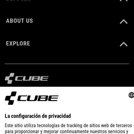
suela: EVA
goma
ABOUT US
nailon
EXPLORE
PESO
386 g
TALLA
IMPRINT
PRIVACY
EU DATA ACT
PRESS
B2B
UE 36-48
Reino Unido 3-12
AUSTRALIA
ESPAÑOL
5