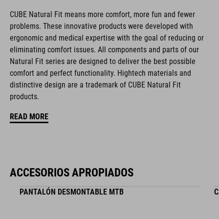
La marca CUBE es sinónimo de productos innovadores y de
CUBE Natural Fit means more comfort, more fun and fewer
alta calidad, basados constantemente en las tendencias
problems. These innovative products were developed with
actuales. Gracias a la estrecha colaboración de los
ergonomic and medical expertise with the goal of reducing or
diseñadores en el desarrollo de accesorios y bicicletas, los
eliminating comfort issues. All components and parts of our
productos están perfectamente armonizados y ofrecen la
Natural Fit series are designed to deliver the best possible
mejor combinación de diseño, tecnología y usabilidad.
comfort and perfect functionality. Hightech materials and
distinctive design are a trademark of CUBE Natural Fit
products.
CARACTERÍSTICAS
READ MORE
cierre milimétrico
horma ergonómica NF
plantilla ergonómica NF
ACCESORIOS APROPIADOS
compuesto de goma A-Traction
PANTALÓN DESMONTABLE MTB
C
funda para calas