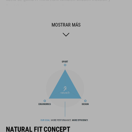
flexibilidad para rutas de senderismo a pie. La suela es
compatible con pedales automáticos y viene con una funda
para calas, lo que lo convierte en el zapato ideal para usar en
MOSTRAR MÁS
pedales de plataforma gracias al compuesto de goma
superadherente utilizado en la suela. La plantilla ergonómica
NF proporciona una excelente amortiguación y distribución de
la presión para garantizar tu comodidad durante todo el día,
mientras que el cierre milimétrico permite calzar las zapatillas
de forma rápida y segura. Con perforaciones de ventilación,
parte superior de poliuretano para mayor durabilidad y puntera
reforzada para mayor protección, es el calzado completo para
usar en exteriores.
MARCA
NATURAL FIT CONCEPT