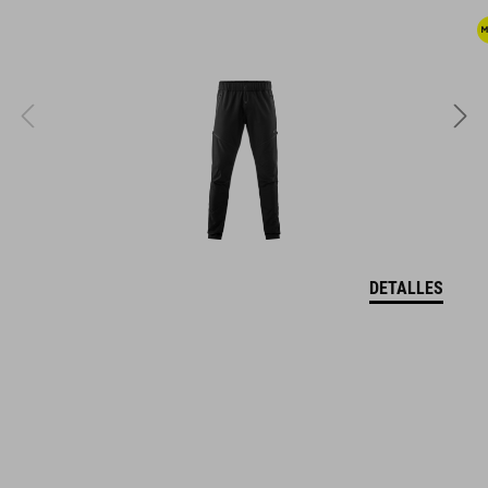
parte superior de poliuretano de larga duración
puntera reforzada
sistema de calzado fácil
suela reforzada adecuada para pedales automáticos
índice de rigidez: 5
DETALLES
NÚMERO DE ARTÍCULO
16976
COLOR
green'n'sand