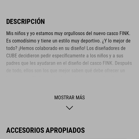
DESCRIPCIÓN
Mis niños y yo estamos muy orgullosos del nuevo casco FINK.
Es comodísimo y tiene un estilo muy deportivo. ¿Y lo mejor de
todo? ¡Hemos colaborado en su diseño! Los diseñadores de
CUBE decidieron pedir específicamente a los niños y a sus
padres que les ayudaran en el diseño del casco FINK. Después
de todo, ellos son los que mejor saben qué debe ofrecer un
buen casco. ¡No hay mejor forma de dar respuesta a las
necesidades de los ciclistas más jóvenes!
MOSTRAR MÁS
MARCA
ACCESORIOS APROPIADOS