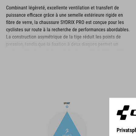
Combinant légèreté, excellente ventilation et transfert de
puissance efficace grâce à une semelle extérieure rigide en
fibre de verre, la chaussure SYDRIX PRO est conçue pour les
cyclistes sur route à la recherche de performances abordables.
La construction asymétrique de la tige réduit les points de
pression, tandis que la fixation à deux disques permet un
accès rapide et un ajustement sûr. La semelle intérieure NF
Ergonomics offre le meilleur amorti et la meilleure répartition
de la pression possibles, et le confort est encore amélioré par
la couche perforée au niveau de la taille et les fentes
d'aération dans la semelle extérieure. La zone des orteils et le
talon sont également renforcés pour une meilleure protection
et un meilleur verrouillage du talon. Enfin, un crampon de talon
remplaçable améliore la durabilité et la longévité pour une
durée de vie plus longue du produit.
MARQUE