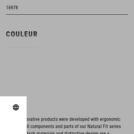
16978
COULEUR
grey'n'blue'n'red
MATÉRIAU
partie supérieure : PU
semelle : fibre de verre
ms. These innovative products were developed with ergonomic
fort issues. All components and parts of our Natural Fit series
POIDS
tionality. Hightech materials and distinctive design are a